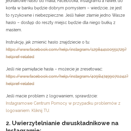
jednakowe hasło do maila, Facebooka, Instagramu a nawet do
konta w banku będzie dobrym pomysłem – wiedzcie, że jest
to ryzykowne i niebezpieczne. Jeśli haker złamie jedno Wasze
hasło – dostęp do reszty miejsc będzie dla niego bułką z
masłem.
Instrukcję, jak zmienić hasło znajdziecie o tu:
https://www.facebook.com/help/instagram/129844100551729?
helpref=related
Jeśli nie pamiętacie hasła – możecie je zresetować:
https://www.facebook.com/help/instagram/409847499070242?
helpref=related
Jeśli macie problem z logowaniem, sprawdźcie:
Instagramowe Centrum Pomocy w przypadku problemów z
logowaniem. Kliknij TU.
2. Uwierzytelnianie dwuskładnikowe na
Instagramie: