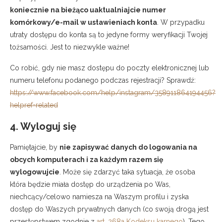
koniecznie na bieżąco uaktualniajcie numer
komórkowy/e-mail w ustawieniach konta
. W przypadku
utraty dostępu do konta są to jedyne formy weryfikacji Twojej
tożsamości. Jest to niezwykle ważne!
Co robić, gdy nie masz dostępu do poczty elektronicznej lub
numeru telefonu podanego podczas rejestracji? Sprawdź:
https://www.facebook.com/help/instagram/358911864194456?
helpref=related
4. Wyloguj się
Pamiętajcie, by
nie zapisywać danych do logowania na
obcych komputerach i za każdym razem się
wylogowujcie
. Może się zdarzyć taka sytuacja, że osoba
która będzie miała dostęp do urządzenia po Was,
niechcący/celowo namiesza na Waszym profilu i zyska
dostęp do Waszych prywatnych danych (co swoją drogą jest
przestępstwem zgodnie z
art. 268a Kodeksu karnego
). Tego