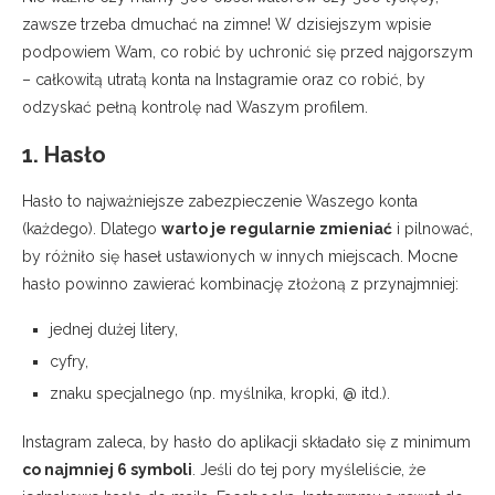
zawsze trzeba dmuchać na zimne! W dzisiejszym wpisie
podpowiem Wam, co robić by uchronić się przed najgorszym
– całkowitą utratą konta na Instagramie oraz co robić, by
odzyskać pełną kontrolę nad Waszym profilem.
1. Hasło
Hasło to najważniejsze zabezpieczenie Waszego konta
(każdego). Dlatego
warto je regularnie zmieniać
i pilnować,
by różniło się haseł ustawionych w innych miejscach. Mocne
hasło powinno zawierać kombinację złożoną z przynajmniej:
jednej dużej litery,
cyfry,
znaku specjalnego (np. myślnika, kropki, @ itd.).
Instagram zaleca, by hasło do aplikacji składało się z minimum
co najmniej 6 symboli
. Jeśli do tej pory myśleliście, że