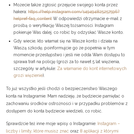
Możecie także zgłosić przejęcie swojego konta przez
hakera:
https://help.instagram.com/149494825257596?
helpref=faq_content
W odpowiedzi otrzymacie e-mail z
prośbą o weryfikację Waszej tożsamości. Instagram
pokieruje Was dalej, co robić by odzyskać Wasze konto.
Gdy wiecie, kto włamał się na Wasze konto i działa na
Waszą szkodę, poinformujcie go że popełnia w tym
momencie przestępstwo i jeśli nie odda Wam dostępu to
sprawa trafi na policję (grozi za to nawet 5 lat więzienia,
szczegóły w artykule:
Za włamanie do kont internetowych
grozi więzienie
).
To już wszystko jeśli chodzi o bezpieczeństwo Waszego
konta na Instagramie. Mam nadzieję, że będziecie pamiętać o
zachowaniu środków ostrożności i w przypadku problemów z
dostępem do konta będziecie wiedzieli, co robić.
Sprawdźcie też inne moje wpisy o Instagramie:
Instagram –
liczby i limity, które musisz znać
oraz
8 aplikacji z którymi