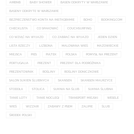
AIRBNB
BABY SHOWER
BASEN ODKRYTY W WARSZAWIE
BASENY ODKRYTE W WARSZAWIE
BEZPIECZEŃSTWO KONTA NA INSTAGRAMIE
BOHO
BOOKING.COM
CHECKLISTA
CO SPAKOWAĆ
COUCHSURFING
CO WZIĄĆ NA WYJAZD
CO ZABRAĆ NA WYJAZD
JEDEN DZIEŃ
LISTA RZECZY
LIZBONA
MALOWANA WIEŚ
MAZOWIECKIE
MIEJSCA
PIES
PIĄTEK
POLSKA
POMYSŁ NA PREZENT
PORTUGALIA
PREZENT
PREZENT DLA PODRÓŻNIKA
PREZENTOWNIK
ROŚLINY
ROŚLINY DONICZKOWE
SALON SUKIEN ŚLUBNYCH
SKANSEN
SKANSEN MAURZYCE
STODOŁA
STOLICA
SUKNIA NA ŚLUB
SUKNIA ŚLUBNA
TANIE LOTY
TANIE NOCLEGI
TRANSPORT MIEJSKI
WESELE
WIEŚ
WIZZAIR
ZABAWY Z PSEM
ZALIPIE
ŚLUB
ŚRODEK POLSKI