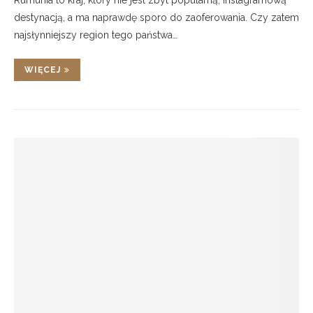
Rumunia to kraj, który nie jest zbyt popularną, instagramową
destynacją, a ma naprawdę sporo do zaoferowania. Czy zatem
najsłynniejszy region tego państwa…
WIĘCEJ