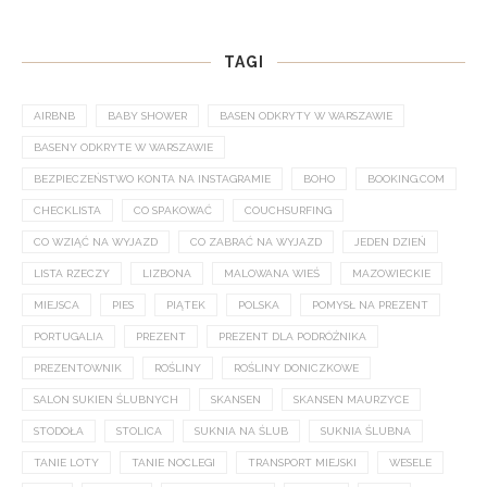
TAGI
AIRBNB
BABY SHOWER
BASEN ODKRYTY W WARSZAWIE
BASENY ODKRYTE W WARSZAWIE
BEZPIECZEŃSTWO KONTA NA INSTAGRAMIE
BOHO
BOOKING.COM
CHECKLISTA
CO SPAKOWAĆ
COUCHSURFING
CO WZIĄĆ NA WYJAZD
CO ZABRAĆ NA WYJAZD
JEDEN DZIEŃ
LISTA RZECZY
LIZBONA
MALOWANA WIEŚ
MAZOWIECKIE
MIEJSCA
PIES
PIĄTEK
POLSKA
POMYSŁ NA PREZENT
PORTUGALIA
PREZENT
PREZENT DLA PODRÓŻNIKA
PREZENTOWNIK
ROŚLINY
ROŚLINY DONICZKOWE
SALON SUKIEN ŚLUBNYCH
SKANSEN
SKANSEN MAURZYCE
STODOŁA
STOLICA
SUKNIA NA ŚLUB
SUKNIA ŚLUBNA
TANIE LOTY
TANIE NOCLEGI
TRANSPORT MIEJSKI
WESELE