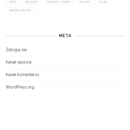
WIEŚ
WIZZAIR
ZABAWY Z PSEM
ZALIPIE
ŚLUB
ŚRODEK POLSKI
META
Zaloguj się
Kanał wpisów
Kanał komentarzy
WordPress.org