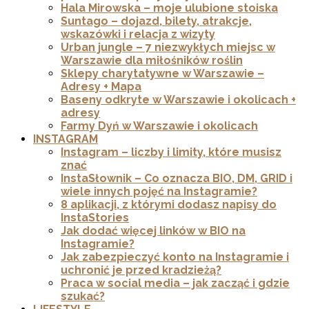
Hala Mirowska – moje ulubione stoiska
Suntago – dojazd, bilety, atrakcje,
wskazówki i relacja z wizyty
Urban jungle – 7 niezwykłych miejsc w
Warszawie dla miłośników roślin
Sklepy charytatywne w Warszawie –
Adresy + Mapa
Baseny odkryte w Warszawie i okolicach +
adresy
Farmy Dyń w Warszawie i okolicach
INSTAGRAM
Instagram – liczby i limity, które musisz
znać
InstaSłownik – Co oznacza BIO, DM, GRID i
wiele innych pojęć na Instagramie?
8 aplikacji, z którymi dodasz napisy do
InstaStories
Jak dodać więcej linków w BIO na
Instagramie?
Jak zabezpieczyć konto na Instagramie i
uchronić je przed kradzieżą?
Praca w social media – jak zacząć i gdzie
szukać?