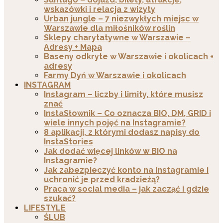
wskazówki i relacja z wizyty
Urban jungle – 7 niezwykłych miejsc w
Warszawie dla miłośników roślin
Sklepy charytatywne w Warszawie –
Adresy + Mapa
Baseny odkryte w Warszawie i okolicach +
adresy
Farmy Dyń w Warszawie i okolicach
INSTAGRAM
Instagram – liczby i limity, które musisz
znać
InstaSłownik – Co oznacza BIO, DM, GRID i
wiele innych pojęć na Instagramie?
8 aplikacji, z którymi dodasz napisy do
InstaStories
Jak dodać więcej linków w BIO na
Instagramie?
Jak zabezpieczyć konto na Instagramie i
uchronić je przed kradzieżą?
Praca w social media – jak zacząć i gdzie
szukać?
LIFESTYLE
ŚLUB