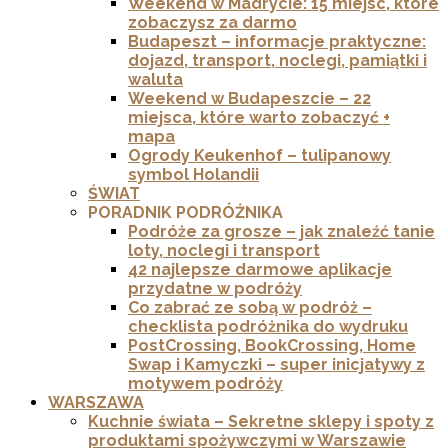
Weekend w Madrycie: 15 miejsc, które
zobaczysz za darmo
Budapeszt – informacje praktyczne:
dojazd, transport, noclegi, pamiątki i
waluta
Weekend w Budapeszcie – 22
miejsca, które warto zobaczyć +
mapa
Ogrody Keukenhof – tulipanowy
symbol Holandii
ŚWIAT
PORADNIK PODRÓŻNIKA
Podróże za grosze – jak znaleźć tanie
loty, noclegi i transport
42 najlepsze darmowe aplikacje
przydatne w podróży
Co zabrać ze sobą w podróż –
checklista podróżnika do wydruku
PostCrossing, BookCrossing, Home
Swap i Kamyczki – super inicjatywy z
motywem podróży
WARSZAWA
Kuchnie świata – Sekretne sklepy i spoty z
produktami spożywczymi w Warszawie