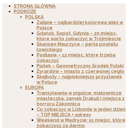
STRONA GŁÓWNA
PODRÓŻE
POLSKA
Zalipie – najbardziej kolorowa wieś w
Polsce
Gdańsk, Sopot, Gdynia – 20 miejsc,
które warto zobaczyć w Trójmieście
Skansen Maurzyce – perła powiatu
łowickiego
Podlasie – 12 miejsc, które trzeba
zobaczyć
Piątek – Geometryczny Środek Polski
Żyrardów – miasto z czerwonej cegły
Skajboty – najpiękniejszy przystanek
w Polsce
EUROPA
Transylwania w pigułce: malownicze
miasteczka, zamek Drakuli i miejsca z
horroru Zakonnica
Co zobaczyć w Lizbonie w jeden dzień
– TOP MIEJSCA + adresy
Weekend w Madrycie: 15 miejsc, które
zobaczysz za darmo