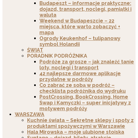
Budapeszt – informacje praktyczne:
dojazd, transport, noclegi, pamiątki i
waluta
Weekend w Budapeszcie – 22
miejsca, które warto zobaczyć +
mapa
Ogrody Keukenhof – tulipanowy
symbol Holandii
ŚWIAT
PORADNIK PODRÓŻNIKA
Podróże za grosze – jak znaleźć tanie
loty, noclegi i transport
42 najlepsze darmowe aplikacje
przydatne w podróży
Co zabrać ze sobą w podróż –
checklista podróżnika do wydruku
PostCrossing, BookCrossing, Home
Swap i Kamyczki – super inicjatywy z
motywem podróży
WARSZAWA
Kuchnie świata – Sekretne sklepy i spoty z
produktami spożywczymi w Warszawie
Hala Mirowska – moje ulubione stoiska
Suntago – dojazd, bilety, atrakcje,