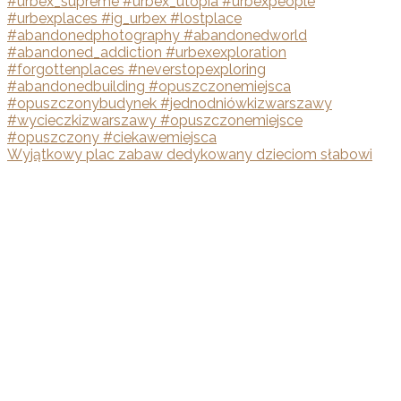
Wyjątkowy plac zabaw dedykowany dzieciom słabowi