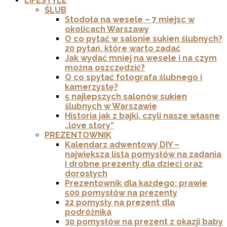
LIFESTYLE
ŚLUB
Stodoła na wesele – 7 miejsc w
okolicach Warszawy
O co pytać w salonie sukien ślubnych?
20 pytań, które warto zadać
Jak wydać mniej na wesele i na czym
można oszczędzić?
O co spytać fotografa ślubnego i
kamerzystę?
5 najlepszych salonów sukien
ślubnych w Warszawie
Historia jak z bajki, czyli nasze własne
„love story”
PREZENTOWNIK
Kalendarz adwentowy DIY –
największa lista pomysłów na zadania
i drobne prezenty dla dzieci oraz
dorosłych
Prezentownik dla każdego: prawie
500 pomysłów na prezenty
22 pomysły na prezent dla
podróżnika
30 pomysłów na prezent z okazji baby