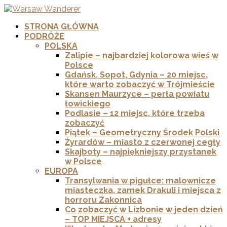
STRONA GŁÓWNA
PODRÓŻE
POLSKA
Zalipie – najbardziej kolorowa wieś w
Polsce
Gdańsk, Sopot, Gdynia – 20 miejsc,
które warto zobaczyć w Trójmieście
Skansen Maurzyce – perła powiatu
łowickiego
Podlasie – 12 miejsc, które trzeba
zobaczyć
Piątek – Geometryczny Środek Polski
Żyrardów – miasto z czerwonej cegły
Skajboty – najpiękniejszy przystanek
w Polsce
EUROPA
Transylwania w pigułce: malownicze
miasteczka, zamek Drakuli i miejsca z
horroru Zakonnica
Co zobaczyć w Lizbonie w jeden dzień
– TOP MIEJSCA + adresy