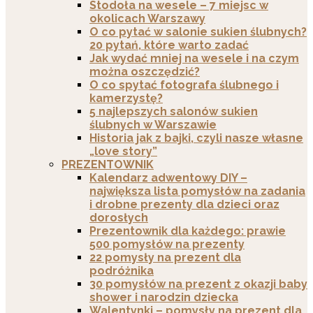
Stodoła na wesele – 7 miejsc w
okolicach Warszawy
O co pytać w salonie sukien ślubnych?
20 pytań, które warto zadać
Jak wydać mniej na wesele i na czym
można oszczędzić?
O co spytać fotografa ślubnego i
kamerzystę?
5 najlepszych salonów sukien
ślubnych w Warszawie
Historia jak z bajki, czyli nasze własne
„love story”
PREZENTOWNIK
Kalendarz adwentowy DIY –
największa lista pomysłów na zadania
i drobne prezenty dla dzieci oraz
dorosłych
Prezentownik dla każdego: prawie
500 pomysłów na prezenty
22 pomysły na prezent dla
podróżnika
30 pomysłów na prezent z okazji baby
shower i narodzin dziecka
Walentynki – pomysły na prezent dla