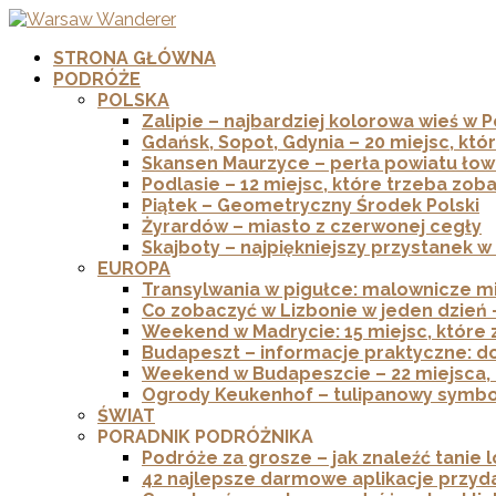
STRONA GŁÓWNA
PODRÓŻE
POLSKA
Zalipie – najbardziej kolorowa wieś w 
Gdańsk, Sopot, Gdynia – 20 miejsc, kt
Skansen Maurzyce – perła powiatu łow
Podlasie – 12 miejsc, które trzeba zob
Piątek – Geometryczny Środek Polski
Żyrardów – miasto z czerwonej cegły
Skajboty – najpiękniejszy przystanek w
EUROPA
Transylwania w pigułce: malownicze mi
Co zobaczyć w Lizbonie w jeden dzień 
Weekend w Madrycie: 15 miejsc, które
Budapeszt – informacje praktyczne: doj
Weekend w Budapeszcie – 22 miejsca, 
Ogrody Keukenhof – tulipanowy symbol
ŚWIAT
PORADNIK PODRÓŻNIKA
Podróże za grosze – jak znaleźć tanie lo
42 najlepsze darmowe aplikacje przyd