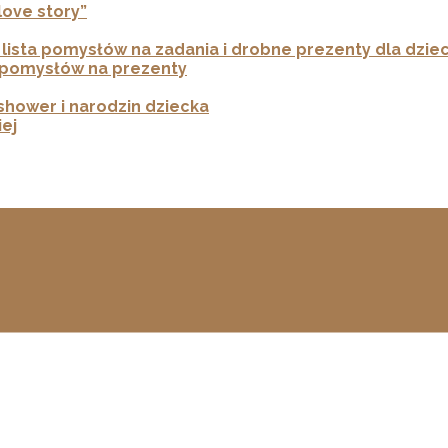
„love story”
lista pomysłów na zadania i drobne prezenty dla dziec
0 pomysłów na prezenty
shower i narodzin dziecka
iej