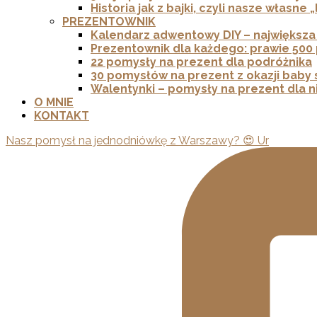
Historia jak z bajki, czyli nasze własne 
PREZENTOWNIK
Kalendarz adwentowy DIY – największa 
Prezentownik dla każdego: prawie 50
22 pomysły na prezent dla podróżnika
30 pomysłów na prezent z okazji baby 
Walentynki – pomysły na prezent dla n
O MNIE
KONTAKT
Nasz pomysł na jednodniówkę z Warszawy? 😍 Ur