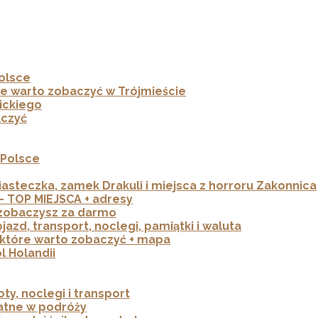
Polsce
óre warto zobaczyć w Trójmieście
ickiego
aczyć
 Polsce
asteczka, zamek Drakuli i miejsca z horroru Zakonnica
– TOP MIEJSCA + adresy
 zobaczysz za darmo
azd, transport, noclegi, pamiątki i waluta
które warto zobaczyć + mapa
 Holandii
ty, noclegi i transport
atne w podróży