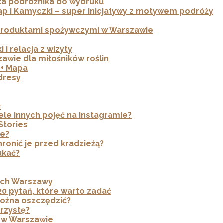
sta podróżnika do wydruku
p i Kamyczki – super inicjatywy z motywem podróży
z produktami spożywczymi w Warszawie
 i relacja z wizyty
zawie dla miłośników roślin
 + Mapa
dresy
ć
iele innych pojęć na Instagramie?
Stories
ie?
ronić je przed kradzieżą?
ukać?
cach Warszawy
20 pytań, które warto zadać
można oszczędzić?
rzystę?
h w Warszawie