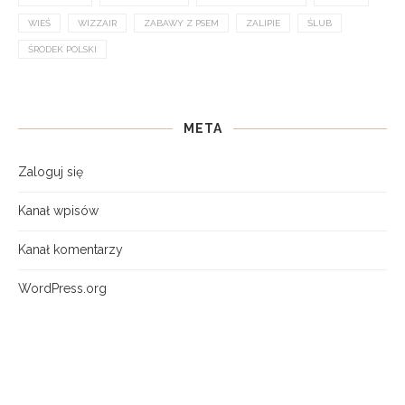
WIEŚ
WIZZAIR
ZABAWY Z PSEM
ZALIPIE
ŚLUB
ŚRODEK POLSKI
META
Zaloguj się
Kanał wpisów
Kanał komentarzy
WordPress.org