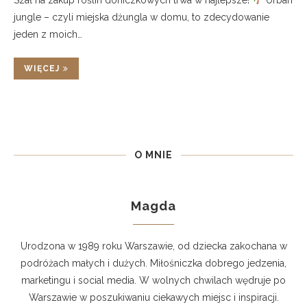
Szał na zakup roślin doniczkowych trwa w najlepsze!
Urban
jungle – czyli miejska dżungla w domu, to zdecydowanie
jeden z moich…
WIĘCEJ
O MNIE
Magda
Urodzona w 1989 roku Warszawie, od dziecka zakochana w
podróżach małych i dużych. Miłośniczka dobrego jedzenia,
marketingu i social media. W wolnych chwilach wędruje po
Warszawie w poszukiwaniu ciekawych miejsc i inspiracji.