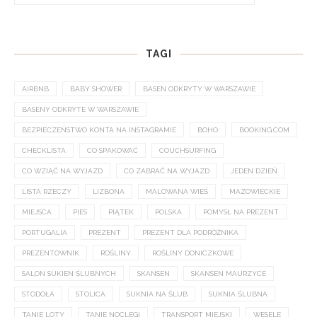
TAGI
AIRBNB
BABY SHOWER
BASEN ODKRYTY W WARSZAWIE
BASENY ODKRYTE W WARSZAWIE
BEZPIECZEŃSTWO KONTA NA INSTAGRAMIE
BOHO
BOOKING.COM
CHECKLISTA
CO SPAKOWAĆ
COUCHSURFING
CO WZIĄĆ NA WYJAZD
CO ZABRAĆ NA WYJAZD
JEDEN DZIEŃ
LISTA RZECZY
LIZBONA
MALOWANA WIEŚ
MAZOWIECKIE
MIEJSCA
PIES
PIĄTEK
POLSKA
POMYSŁ NA PREZENT
PORTUGALIA
PREZENT
PREZENT DLA PODRÓŻNIKA
PREZENTOWNIK
ROŚLINY
ROŚLINY DONICZKOWE
SALON SUKIEN ŚLUBNYCH
SKANSEN
SKANSEN MAURZYCE
STODOŁA
STOLICA
SUKNIA NA ŚLUB
SUKNIA ŚLUBNA
TANIE LOTY
TANIE NOCLEGI
TRANSPORT MIEJSKI
WESELE