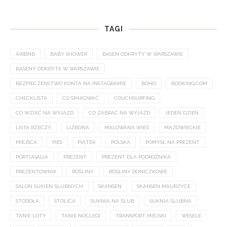
TAGI
AIRBNB
BABY SHOWER
BASEN ODKRYTY W WARSZAWIE
BASENY ODKRYTE W WARSZAWIE
BEZPIECZEŃSTWO KONTA NA INSTAGRAMIE
BOHO
BOOKING.COM
CHECKLISTA
CO SPAKOWAĆ
COUCHSURFING
CO WZIĄĆ NA WYJAZD
CO ZABRAĆ NA WYJAZD
JEDEN DZIEŃ
LISTA RZECZY
LIZBONA
MALOWANA WIEŚ
MAZOWIECKIE
MIEJSCA
PIES
PIĄTEK
POLSKA
POMYSŁ NA PREZENT
PORTUGALIA
PREZENT
PREZENT DLA PODRÓŻNIKA
PREZENTOWNIK
ROŚLINY
ROŚLINY DONICZKOWE
SALON SUKIEN ŚLUBNYCH
SKANSEN
SKANSEN MAURZYCE
STODOŁA
STOLICA
SUKNIA NA ŚLUB
SUKNIA ŚLUBNA
TANIE LOTY
TANIE NOCLEGI
TRANSPORT MIEJSKI
WESELE