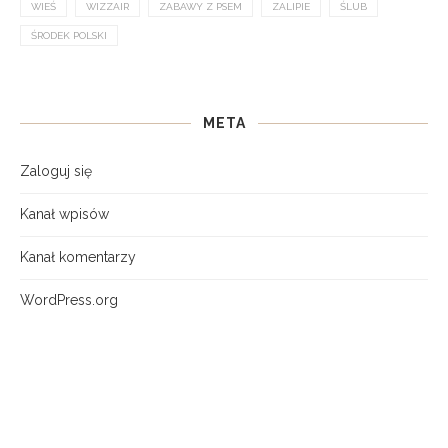
WIEŚ
WIZZAIR
ZABAWY Z PSEM
ZALIPIE
ŚLUB
ŚRODEK POLSKI
META
Zaloguj się
Kanał wpisów
Kanał komentarzy
WordPress.org